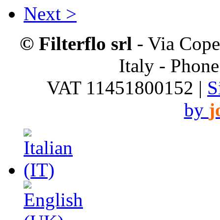
Next >
© Filterflo srl
- Via Cope
Italy - Phon
VAT 11451800152 |
S
by
j