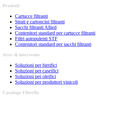
Prodotti
Cartucce filtranti
Strati e cartoncini filtranti
Sacchi filtranti Allied
Contenitori standard per cartucce filtranti
Filtri autopulenti STF
Contenitori standard per sacchi filtranti
Aree
di intervento
Soluzioni per birrifici
Soluzioni per caseifici
Soluzioni per oleifici
Soluzioni per produttori vinicoli
Catalogo
Filterflo