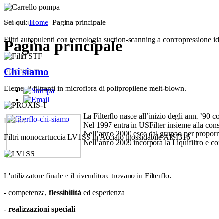
Sei qui:
Home
Pagina principale
Filtri STF
Filtri autopulenti con tecnologia suction-scanning a contropressione id
Pagina principale
Chi siamo
PROXIS-T
Elementi filtranti in microfibra di polipropilene melt-blown.
La Filterflo nasce all’inizio degli anni ’90
LV1SS
Nel 1997 entra in USFilter insieme alla cons
Nell’anno 2000 esce dal gruppo per proporre l
Filtri monocartuccia LV1SS in Acciaio inossidabile AISI316
Nell’anno 2009 incorpora la Liquifiltro e con 
L'utilizzatore finale e il rivenditore trovano in Filterflo:
- competenza,
flessibilità
ed esperienza
-
realizzazioni speciali